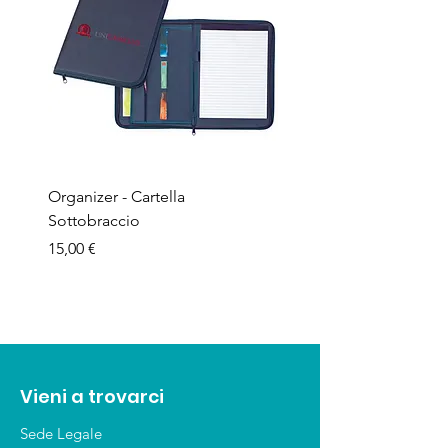
Organizer - Cartella
Penna a sfera - Corpo in
Sottobraccio
bamboo
Prezzo
Prezzo
15,00 €
1,50 €
Vieni a trovarci
Sede Legale