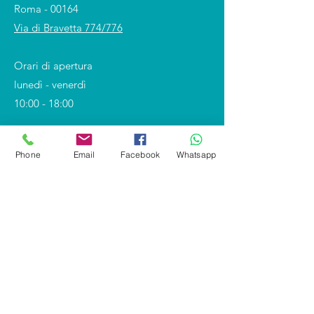
Roma - 00164
Via di Bravetta 774/776
Orari di apertura
lunedì - venerdì
10:00 - 18:00
Phone
Email
Facebook
Whatsapp
Shop
Covid-19 e DPI
Divise professionali
Calzature
Divise scolastiche
Segnaletica - Antincendio
Personalizzazioni