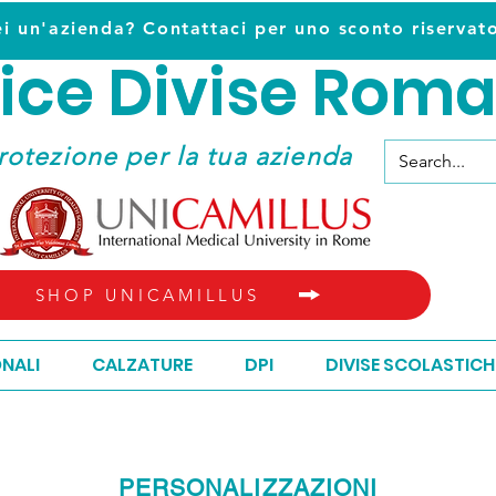
ei un'azienda? Contattaci per uno sconto riservat
ice D
ivise Roma
ice D
ivise Roma
rotezione per la tua azienda
SHOP UNICAMILLUS
ONALI
CALZATURE
DPI
DIVISE SCOLASTICH
PERSONALIZZAZIONI