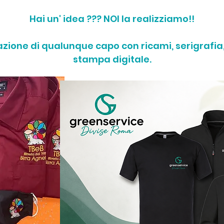
Hai un' idea ??? NOI la realizziamo!!
zazione di qualunque capo con ricami, serigrafia
stampa digitale.