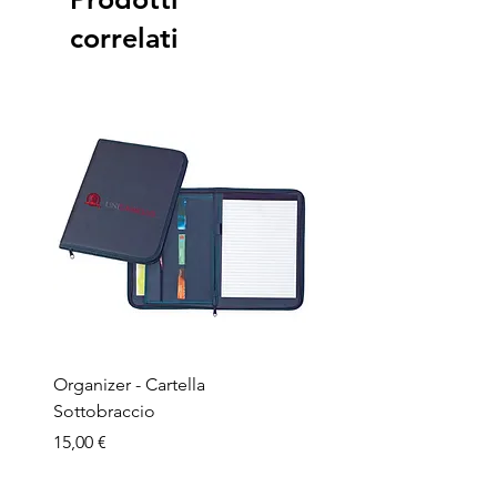
correlati
Organizer - Cartella
Penna a sfera - Corpo in
Sottobraccio
bamboo
Prezzo
Prezzo
15,00 €
1,50 €