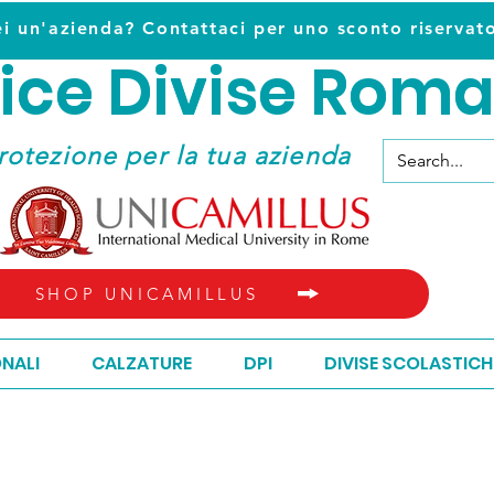
ei un'azienda? Contattaci per uno sconto riservat
ice D
ivise Roma
ice D
ivise Roma
rotezione per la tua azienda
SHOP UNICAMILLUS
ONALI
CALZATURE
DPI
DIVISE SCOLASTICH