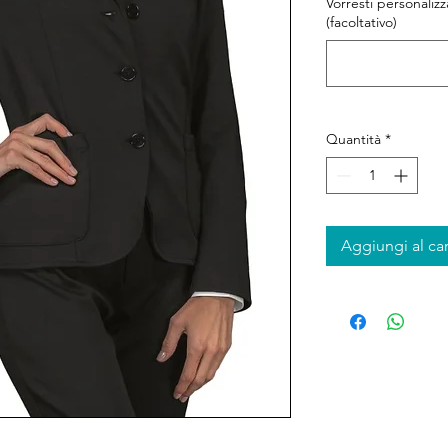
Vorresti personaliz
(facoltativo)
Quantità
*
Aggiungi al car