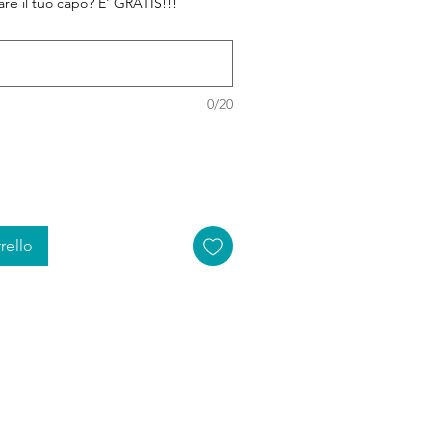
zare il tuo capo? E' GRATIS!!!
0/20
rello