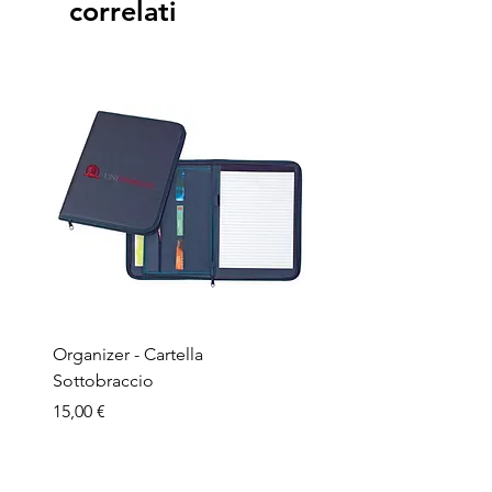
correlati
Organizer - Cartella
Penna a sfera - Corpo in
Sottobraccio
bamboo
Prezzo
Prezzo
15,00 €
1,50 €