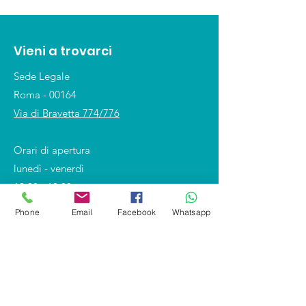
Vieni a trovarci
Sede Legale
Roma - 00164
Via di Bravetta 774/776
Orari di apertura
lunedì - venerdì
10:00 - 18:00
Phone
Email
Facebook
Whatsapp
Shop
Covid-19 e DPI
Divise professionali