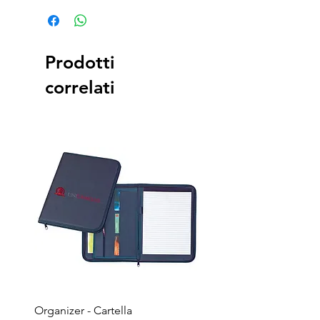
Prodotti
correlati
Organizer - Cartella
Penna a sfera - Corpo in