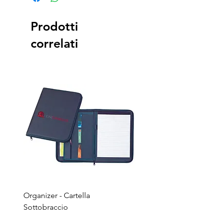
Prodotti
correlati
Organizer - Cartella
Penna a sfera - Corpo in
Sottobraccio
bamboo