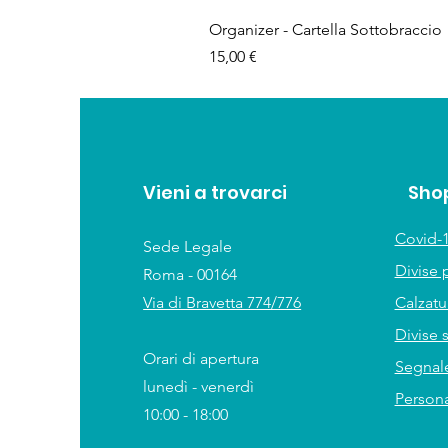
Organizer - Cartella Sottobraccio
Prezzo
15,00 €
Vieni a trovarci
Sho
Covid-1
Sede Legale
Divise 
Roma - 00164
Via di Bravetta 774/776
Calzat
Divise 
Orari di apertura
Segnale
lunedì - venerdì
Persona
10:00 - 18:00