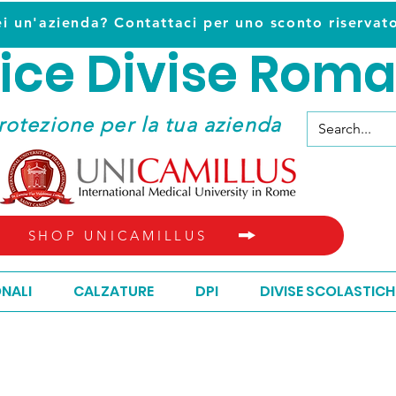
ei un'azienda? Contattaci per uno sconto riservat
ice D
ivise Roma
ice D
ivise Roma
rotezione per la tua azienda
SHOP UNICAMILLUS
ONALI
CALZATURE
DPI
DIVISE SCOLASTICH