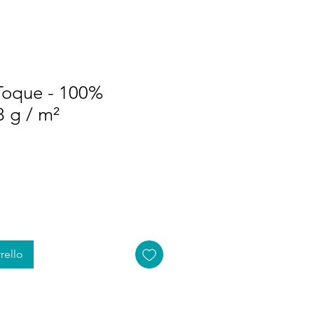
Toque - 100%
 g / m²
rello