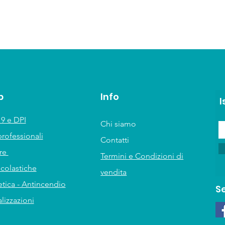
p
Info
I
9 e DPI
Chi siamo
professionali
Contatti
ure
Termini e Condizioni di
scolastiche
vendita
tica - Antincendio
S
lizzazioni