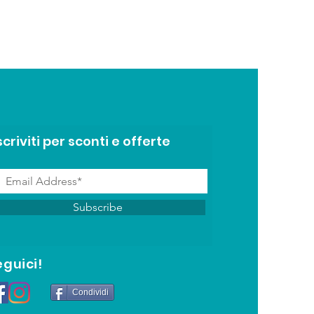
Penna a sfera - Corpo in b
Prezzo
1,50 €
scriviti per sconti e offerte
Subscribe
eguici!
Condividi