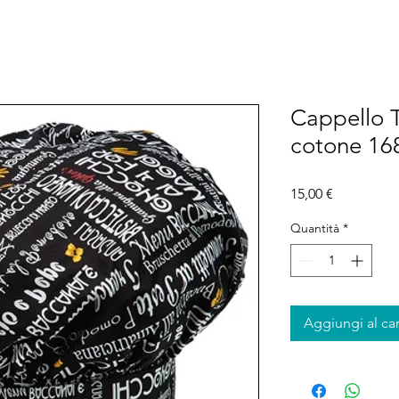
Cappello 
cotone 168
Prezzo
15,00 €
Quantità
*
Aggiungi al car