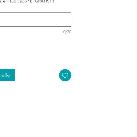
zare il tuo capo? E' GRATIS!!!
0/20
rello