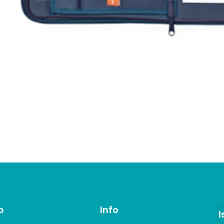
p
Info
I