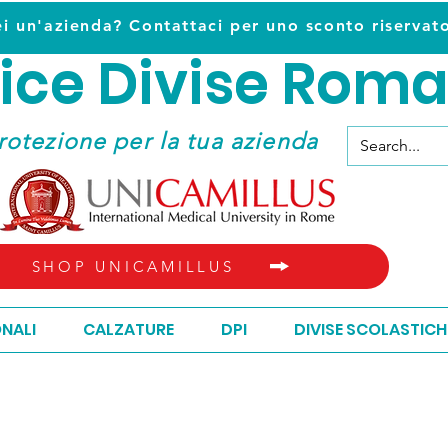
ei un'azienda? Contattaci per uno sconto riservat
ice D
ivise Roma
ice D
ivise Roma
rotezione per la tua azienda
SHOP UNICAMILLUS
ONALI
CALZATURE
DPI
DIVISE SCOLASTICH