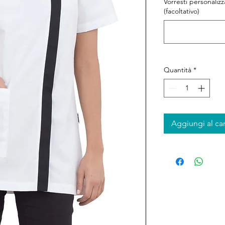
Vorresti personaliz
(facoltativo)
Quantità
*
Aggiungi al car