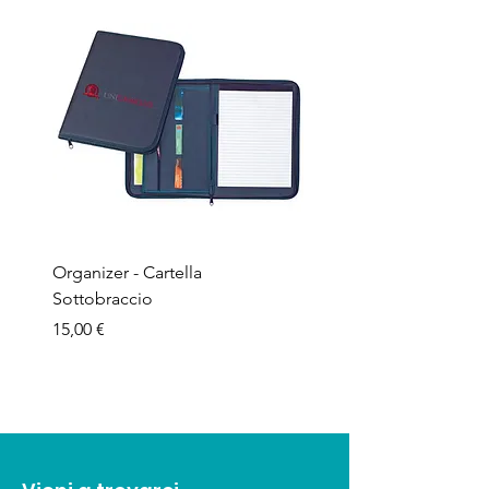
Organizer - Cartella
Penna a sfera - Corpo in
Sottobraccio
bamboo
Prezzo
Prezzo
15,00 €
1,50 €