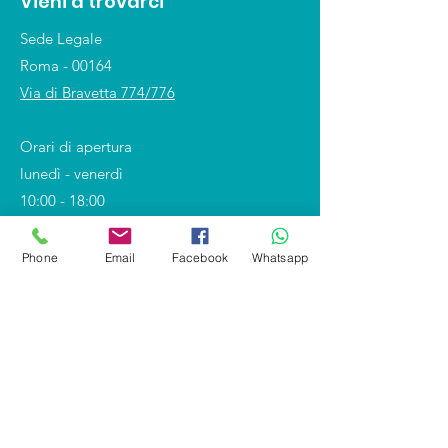
Vieni a trovarci
Sede Legale
Roma - 00164
Via di Bravetta 774/776
Orari di apertura
lunedì - venerdì
10:00 - 18:00
Phone
Email
Facebook
Whatsapp
Shop
Covid-19 e DPI
Divise professionali
Calzature
Divise scolastiche