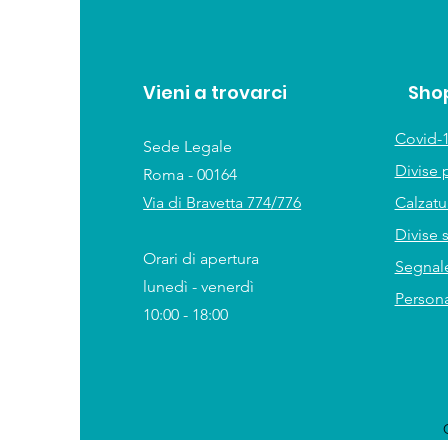
Vieni a trovarci
Sho
Covid-1
Sede Legale
Divise 
Roma - 00164
Via di Bravetta 774/776
Calzat
Divise 
Orari di apertura
Segnale
lunedì - venerdì
Persona
10:00 - 18:00