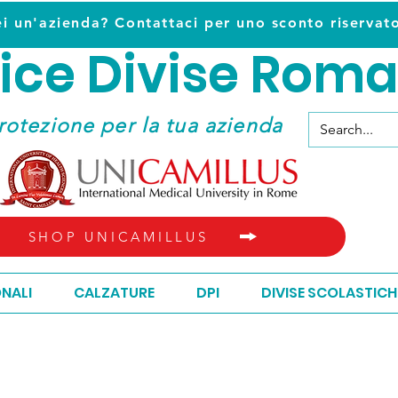
ei un'azienda? Contattaci per uno sconto riservat
ice D
ivise Roma
ice D
ivise Roma
rotezione per la tua azienda
SHOP UNICAMILLUS
ONALI
CALZATURE
DPI
DIVISE SCOLASTICH