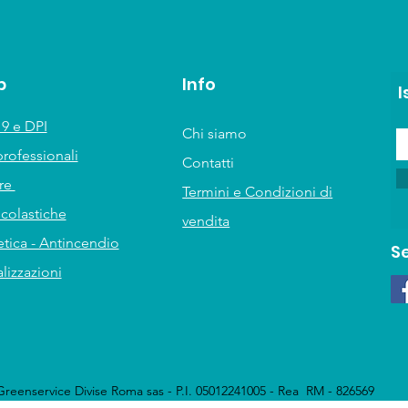
p
Info
I
9 e DPI
Chi siamo
professionali
Contatti
ure
Termini e Condizioni di
scolastiche
vendita
tica - Antincendio
S
lizzazioni
Greenservice Divise Roma sas - P.I. 05012241005 - Rea RM - 826569