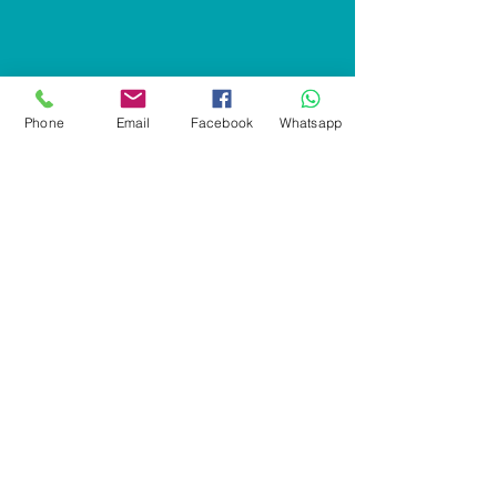
Shop
Phone
Email
Facebook
Whatsapp
Covid-19 e DPI
Divise professionali
Calzature
Divise scolastiche
Segnaletica - Antincendio
Personalizzazioni
Info
Chi siamo