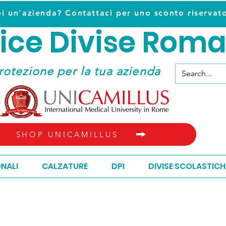
ei un'azienda? Contattaci per uno sconto riservat
ice D
ivise Roma
ice D
ivise Roma
rotezione per la tua azienda
SHOP UNICAMILLUS
ONALI
CALZATURE
DPI
DIVISE SCOLASTICH