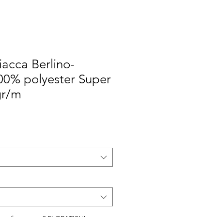
acca Berlino-
00% polyester Super
gr/m