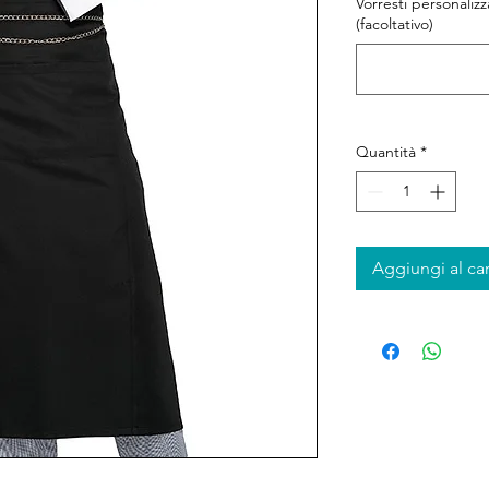
Vorresti personaliz
(facoltativo)
Quantità
*
Aggiungi al car