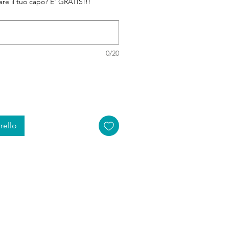
zare il tuo capo? E' GRATIS!!!
0/20
rello