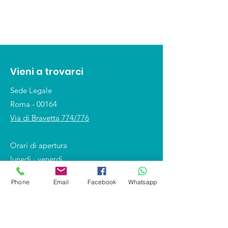
Vieni a trovarci
Sede Legale
Roma - 00164
Via di Bravetta 774/776
Orari di apertura
lunedì - venerdì
10:00 - 18:00
Phone
Email
Facebook
Whatsapp
Shop