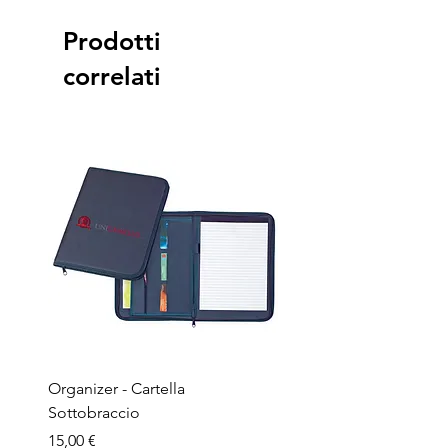
Prodotti
correlati
Organizer - Cartella
Penna a sfera - Corpo in
Sottobraccio
bamboo
Prezzo
Prezzo
15,00 €
1,50 €