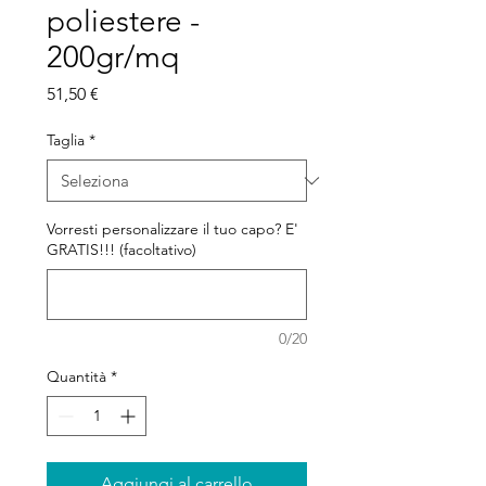
poliestere -
200gr/mq
Prezzo
51,50 €
Taglia
*
Vorresti personalizzare il tuo capo? E'
GRATIS!!! (facoltativo)
0/20
Quantità
*
Aggiungi al carrello