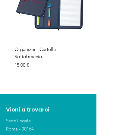
Organizer - Cartella
Penna a sfera - Corpo in
Sottobraccio
bamboo
Prezzo
Prezzo
15,00 €
1,50 €
Vieni a trovarci
Sede Legale
Roma - 00164