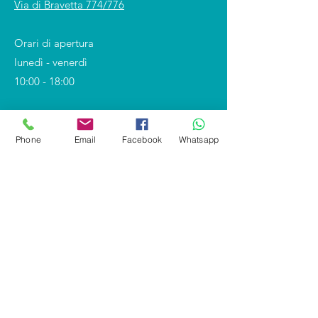
Via di Bravetta 774/776
Orari di apertura
lunedì - venerdì
10:00 - 18:00
Phone
Email
Facebook
Whatsapp
Shop
Covid-19 e DPI
Divise professionali
Calzature
Divise scolastiche
Segnaletica - Antincendio
Personalizzazioni