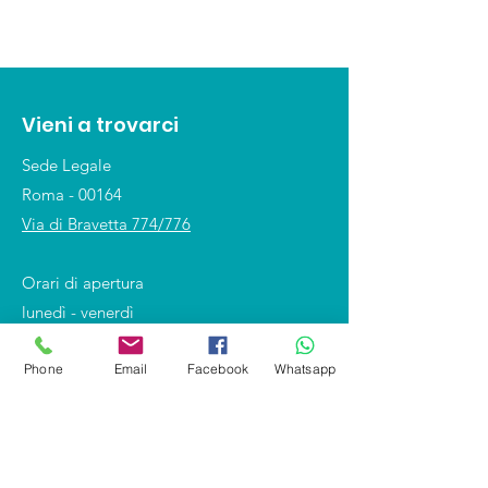
Vieni a trovarci
Sede Legale
Roma - 00164
Via di Bravetta 774/776
Orari di apertura
lunedì - venerdì
10:00 - 18:00
Phone
Email
Facebook
Whatsapp
Shop
Covid-19 e DPI