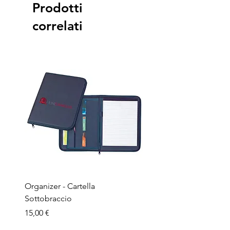
Prodotti
correlati
Organizer - Cartella
Penna a sfera - Corpo in
Sottobraccio
bamboo
Prezzo
Prezzo
15,00 €
1,50 €