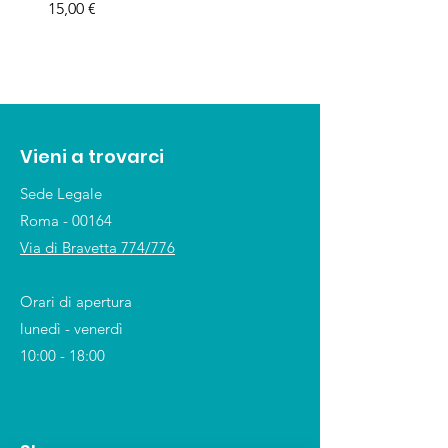
Prezzo
Prezzo
15,00 €
1,50 €
Vieni a trovarci
Sede Legale
Roma - 00164
Via di Bravetta 774/776
Orari di apertura
lunedì - venerdì
10:00 - 18:00