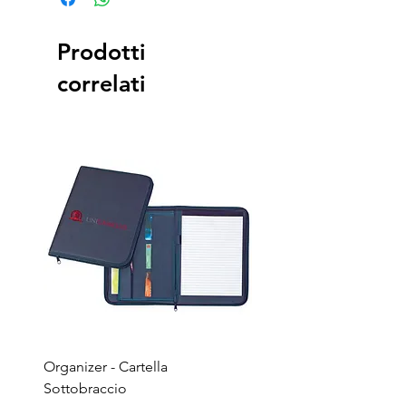
Prodotti
correlati
Organizer - Cartella
Penna a sfera - Corpo in
Sottobraccio
bamboo