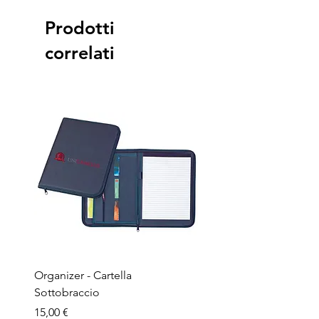
Prodotti
correlati
Organizer - Cartella
Penna a sfera - Corpo in
Sottobraccio
bamboo
Prezzo
Prezzo
15,00 €
1,50 €