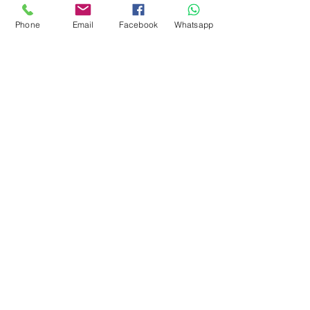
Covid-19 e DPI
Phone
Email
Facebook
Whatsapp
Divise professionali
Calzature
Divise scolastiche
Segnaletica - Antincendio
Personalizzazioni
Info
Chi siamo
Contatti
Termini e Condizioni di vendita