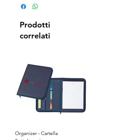
Prodotti
correlati
Organizer - Cartella
Penna a sfera - Corpo in