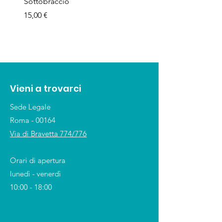
Sottobraccio
bamboo
Prezzo
Prezzo
15,00 €
1,50 €
Vieni a trovarci
Sede Legale
Roma - 00164
Via di Bravetta 774/776
Orari di apertura
lunedì - venerdì
10:00 - 18:00