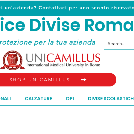
ei un'azienda? Contattaci per uno sconto riservat
ice D
ivise Roma
ice D
ivise Roma
rotezione per la tua azienda
SHOP UNICAMILLUS
ONALI
CALZATURE
DPI
DIVISE SCOLASTICH