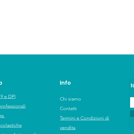
p
Info
I
9 e DPI
Chi siamo
professionali
Contatti
ure
Termini e Condizioni di
scolastiche
vendita