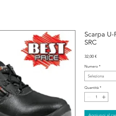
Scarpa U-
SRC
Prezzo
32,00 €
Numero
*
Seleziona
Quantità
*
Aggiungi al car