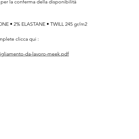
 per la conferma della disponibilità
NE • 2% ELASTANE • TWILL 245 gr/m2
plete clicca qui :
bigliamento-da-lavoro-meek.pdf