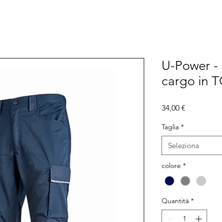
U-Power -
cargo in T
Prezzo
34,00 €
Taglia
*
Seleziona
colore
*
Quantità
*