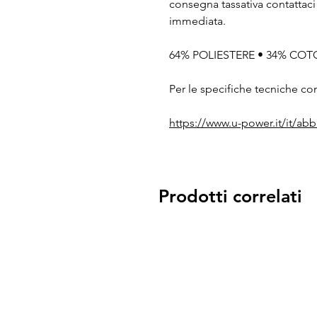
consegna tassativa contattaci
immediata.
64% POLIESTERE • 34% COTO
Per le specifiche tecniche com
https://www.u-power.it/it/ab
Prodotti correlati