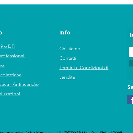
p
Info
I
9 e DPI
Chi siamo
professionali
Contatti
ure
Termini e Condizioni di
scolastiche
vendita
tica - Antincendio
S
lizzazioni
Greenservice Divise Roma sas - P.I. 05012241005 - Rea RM - 826569