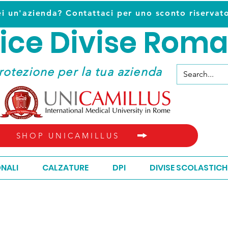
ei un'azienda? Contattaci per uno sconto riservat
ice D
ivise Roma
ice D
ivise Roma
rotezione per la tua azienda
SHOP UNICAMILLUS
ONALI
CALZATURE
DPI
DIVISE SCOLASTICH