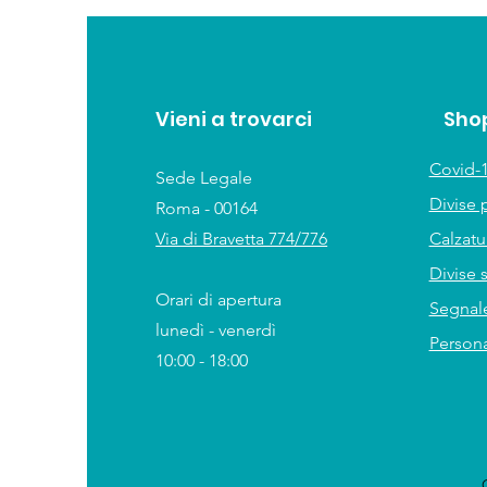
Vieni a trovarci
Sho
Covid-1
Sede Legale
Divise 
Roma - 00164
Via di Bravetta 774/776
Calzat
Divise 
Orari di apertura
Segnale
lunedì - venerdì
Persona
10:00 - 18:00