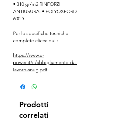
• 310 gr/m2 RINFORZI
ANTIUSURA: • POLYOXFORD
600D
Per le specifiche tecniche
complete clicca qui :
https://www.u-
power.it/it/abbigliamento-da-
lavoro-snug.pdf
Prodotti
correlati