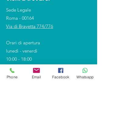
Sede Legale
Roma - 00164
Via di Bravetta 774/776
Orari di apertura
lunedì - venerdì
10:00 - 18:00
Phone
Email
Facebook
Whatsapp
Shop
Covid-19 e DPI
Divise professionali
Calzature
Divise scolastiche