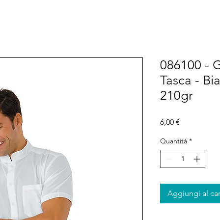
086100 - G
Tasca - Bi
210gr
Prezzo
6,00 €
Quantità
*
Aggiungi al car