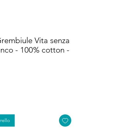
rembiule Vita senza
anco - 100% cotton -
rello