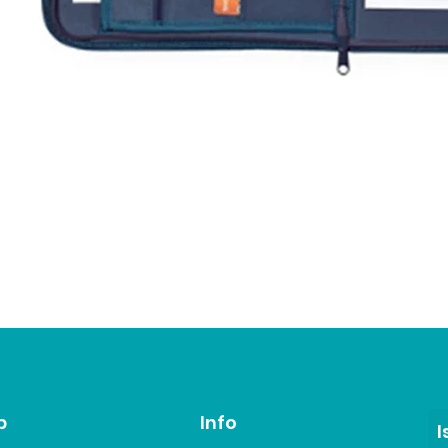
p
Info
I