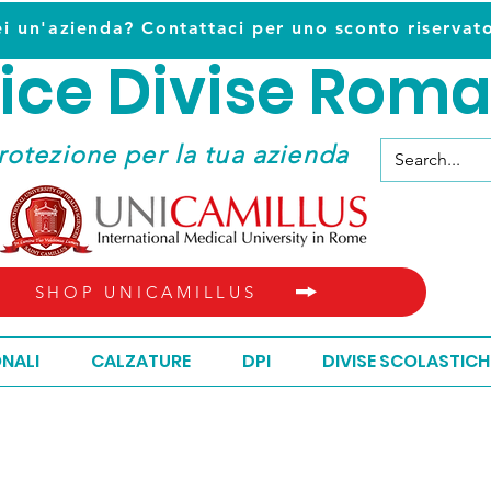
ei un'azienda? Contattaci per uno sconto riservat
ice D
ivise Roma
ice D
ivise Roma
rotezione per la tua azienda
SHOP UNICAMILLUS
ONALI
CALZATURE
DPI
DIVISE SCOLASTICH