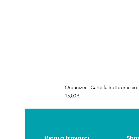
Organizer - Cartella Sottobraccio
Prezzo
15,00 €
Vieni a trovarci
Sho