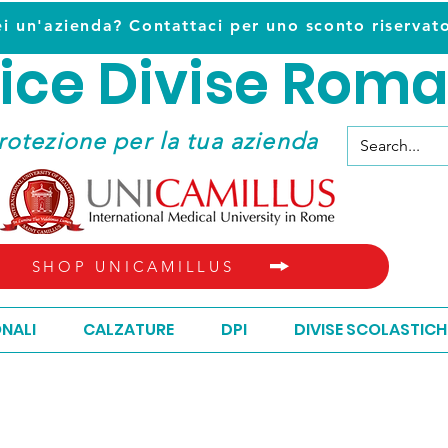
ei un'azienda? Contattaci per uno sconto riservat
ice D
ivise Roma
ice D
ivise Roma
rotezione per la tua azienda
SHOP UNICAMILLUS
ONALI
CALZATURE
DPI
DIVISE SCOLASTICH