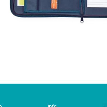
p
Info