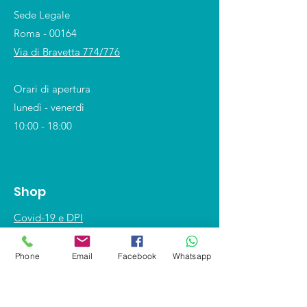
Sede Legale
Roma - 00164
Via di Bravetta 774/776
Orari di apertura
lunedì - venerdì
10:00 - 18:00
Shop
Covid-19 e DPI
Divise professionali
Phone
Email
Facebook
Whatsapp
Calzature
Divise scolastiche
Segnaletica - Antincendio