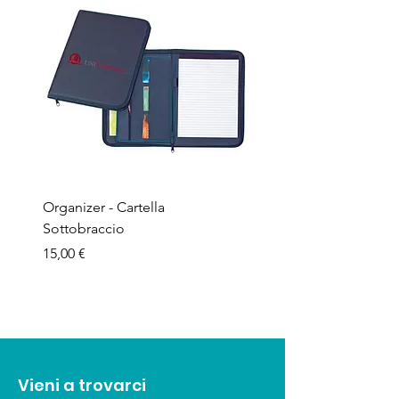
Organizer - Cartella
Penna a sfera - Corpo in
Sottobraccio
bamboo
Prezzo
Prezzo
15,00 €
1,50 €
Vieni a trovarci