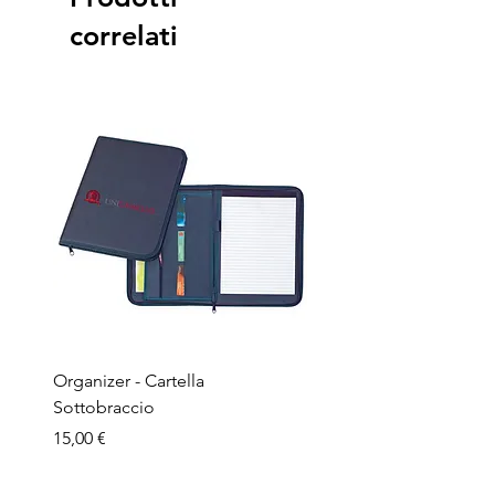
correlati
Organizer - Cartella
Penna a sfera - Corpo in
Sottobraccio
bamboo
Prezzo
Prezzo
15,00 €
1,50 €